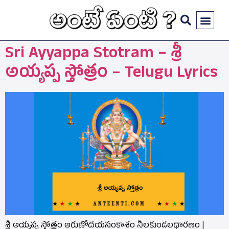
Sri Ayyappa Stotram – శ్రీ
అయ్యప్ప స్తోత్రం – Telugu Lyrics
శ్రీ అయ్యప్ప స్తోత్రం అరుణోదయసంకాశం నీలకుండలధారణం |