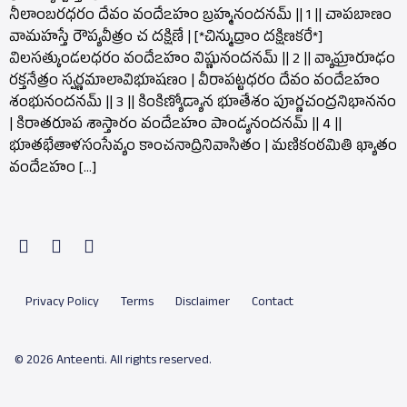
నీలాంబరధరం దేవం వందేఽహం బ్రహ్మనందనమ్ || 1 || చాపబాణం
వామహస్తే రౌప్యవీత్రం చ దక్షిణే | [*చిన్ముద్రాం దక్షిణకరే*]
విలసత్కుండలధరం వందేఽహం విష్ణునందనమ్ || 2 || వ్యాఘ్రారూఢం
రక్తనేత్రం స్వర్ణమాలావిభూషణం | వీరాపట్టధరం దేవం వందేఽహం
శంభునందనమ్ || 3 || కింకిణ్యోడ్యాన భూతేశం పూర్ణచంద్రనిభాననం
| కిరాతరూప శాస్తారం వందేఽహం పాండ్యనందనమ్ || 4 ||
భూతభేతాళసంసేవ్యం కాంచనాద్రినివాసితం | మణికంఠమితి ఖ్యాతం
వందేఽహం […]
Privacy Policy
Terms
Disclaimer
Contact
© 2026 Anteenti. All rights reserved.