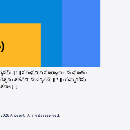
 సుదర్శనమ్ || 1 || సహస్రమివ సూర్యాణాం సంఘాతం
శ్చక్రం శతనేమి సుదర్శనమ్ || 3 || యస్యారకేషు
ాశనాః […]
 2026 Anteenti. All rights reserved.