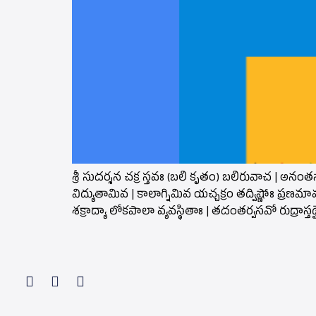
శ్రీ సుదర్శన చక్ర స్తవః (బలి కృతం) బలిరువాచ | అనంత
విద్యుతామివ | కాలాగ్నిమివ యచ్చక్రం తద్విష్ణోః ప్ర
శక్రాద్యా లోకపాలా వ్యవస్థితాః | తదంతర్వసవో రుద్రా