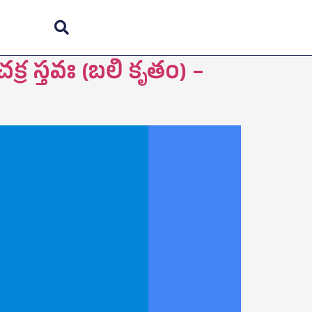
క్ర స్తవః (బలి కృతం) –