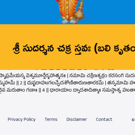
స్యాప్రమేయస్య విశ్వమూర్తేర్మహాత్మనః | నమామి చక్రిణశ్చక్రం కరసంగి
ణమామ్యహమ్ || 2 || దుష్టరాహుగలచ్ఛేదశోణితారుణతారకమ్ | తన్నమామి హరే
స్తథైవ మరుతాం గణాః || 4 || ధారాయాం ద్వాదశాదిత్యాః సమస్తాశ్చ హుత
Privacy Policy
Terms
Disclaimer
Contact
©