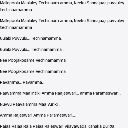
Mallepoola Maalaley Techinaam amma, Neeku Sannajaaji puvvuley
techinaamamma
Mallepoola Maalaley Techinaam amma, Neeku Sannajaaji puvvuley
techinaamamma
Gulabi Puvvulu… Techinamamma…
Gulabi Puvvulu…. Techinamamma…
Nee Poojakosame Vechinamamma
Nee Poojakosame Vechinamamma
Ravamma… Ravamma…
Raavamma Maa Intiki Amma Raajeswari… amma Parameswari…
Nuvvu Raavalamma Maa Vuriki…
Amma Rajeswari Amma Parameswari….
Rajaa Rajaa Raja Rajaa Rajeswari Vijayawada Kanaka Durga