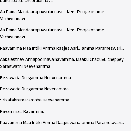
Kanchipattu Cheeralunnavi..
Aa Paina Mandaarapuvvulunnavi…. Nee.. Poojakosame
Vechivunnavi…
Aa Paina Mandaarapuvvulunnavi…. Nee.. Poojakosame
Vechivunnavi…
Raavamma Maa Intiki Amma Raajeswari… amma Parameswari…
Aakalesthey Annapoornavainavamma, Maaku Chaduvu cheppey
Saraswathi Neevenamma
Bezawada Durgamma Neevenamma
Bezawada Durgamma Nevenamma
Srisailabramarambha Neevenamma
Ravamma… Ravamma…
Raavamma Maa Intiki Amma Raajeswari… amma Parameswari…