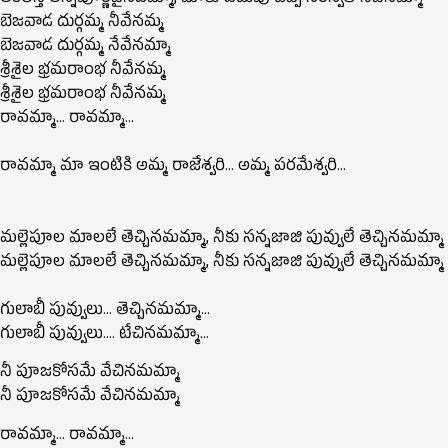
ఆకలేస్తే అన్నపూర్ణవైనవమ్మా, మాకు చదువు చెప్పే సరస్వతి నీవేనమ్మా
బెజవాడ దుర్గమ్మ నీవేనమ్మ
బెజవాడ దుర్గమ్మ నేవేనమ్మా
శ్రీశైల భ్రమరాంభ నీవేనమ్మ
శ్రీశైల భ్రమరాంభ నీవేనమ్మ
రావమ్మా… రావమ్మా…
రావమ్మా మా ఇంటికి అమ్మ రాజేశ్వరి… అమ్మ పరమేశ్వరి…
మల్లెపూల మాలలే తెచ్చినమమ్మా, నీకు సన్నజాజి పువ్వులే తెచ్చినమమ్మా
మల్లెపూల మాలలే తెచ్చినమమ్మా, నీకు సన్నజాజి పువ్వులే తెచ్చినమమ్మా
గులాబీ పువ్వులు… తెచ్చినమమ్మా…
గులాబీ పువ్వులు…. టేచినమమ్మా…
నీ పూజకోసమే వేచినమమ్మా
నీ పూజకోసమే వేచినమమ్మా
రావమ్మా… రావమ్మా…