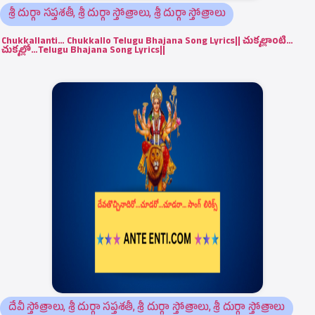
శ్రీ దుర్గా సప్తశతీ
,
శ్రీ దుర్గా స్తోత్రాలు
,
శ్రీ దుర్గా స్తోత్రాలు
Chukkallanti… Chukkallo Telugu Bhajana Song Lyrics|| చుక్కల్లాంటి…
చుక్కల్లో…Telugu Bhajana Song Lyrics||
దేవీ స్తోత్రాలు
,
శ్రీ దుర్గా సప్తశతీ
,
శ్రీ దుర్గా స్తోత్రాలు
,
శ్రీ దుర్గా స్తోత్రాలు