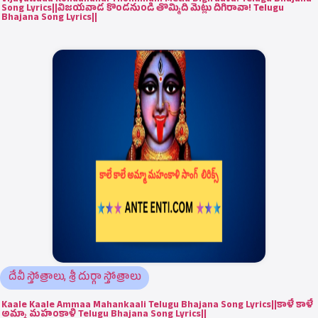
Vijayawada Kondanundi Thommidhi Metlu Digiraava! Telugu Bhajana
Song Lyrics||విజయవాడ కొండనుండి తొమ్మిది మెట్లు దిగిరావా! Telugu
Bhajana Song Lyrics||
దేవీ స్తోత్రాలు
,
శ్రీ దుర్గా స్తోత్రాలు
Kaale Kaale Ammaa Mahankaali Telugu Bhajana Song Lyrics||కాళే కాళే
అమ్మా మహంకాళి Telugu Bhajana Song Lyrics||