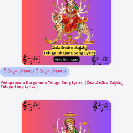
శ్రీ దుర్గా స్తోత్రాలు
,
శ్రీ దుర్గా స్తోత్రాలు
Yedupaayala Durgamma Telugu Song Lyrics || ఏడు పాయల దుర్గమ్మ
Telugu Song Lyrics||