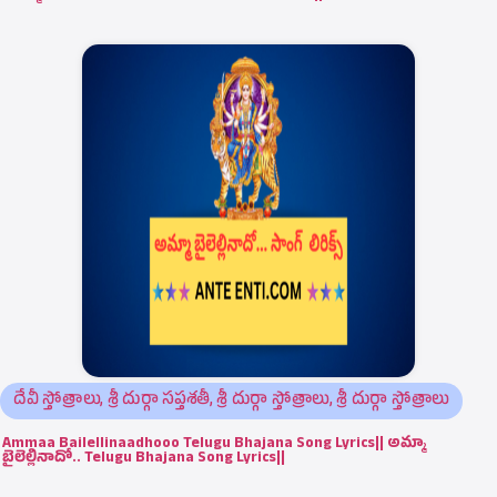
దేవీ స్తోత్రాలు
,
శ్రీ దుర్గా సప్తశతీ
,
శ్రీ దుర్గా స్తోత్రాలు
,
శ్రీ దుర్గా స్తోత్రాలు
Ammaa Bailellinaadhooo Telugu Bhajana Song Lyrics|| అమ్మా
బైలెల్లినాదో.. Telugu Bhajana Song Lyrics||