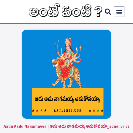
Aadu Aadu Nagamayya | ఆడు ఆడు నాగమయ్య ఆడుకోవయ్యా song lyrics