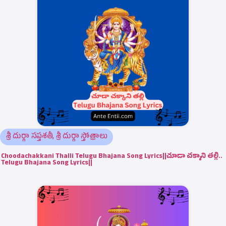
శ్రీ దుర్గా సప్తశతీ
,
శ్రీ దుర్గా స్తోత్రాలు
Choodachakkani Thalli Telugu Bhajana Song Lyrics||చూడా చక్కాని తల్లి..
Telugu Bhajana Song Lyrics||