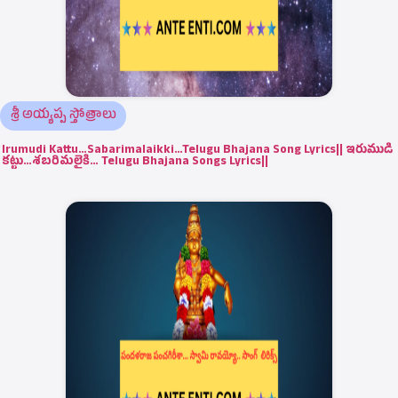
శ్రీ అయ్యప్ప స్తోత్రాలు
Irumudi Kattu…Sabarimalaikki…Telugu Bhajana Song Lyrics|| ఇరుముడి
కట్టు…శబరిమలైకి… Telugu Bhajana Songs Lyrics||