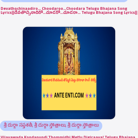
Devathochinaadiro… Choodaroo…Choodara Telugu Bhajana Song
Lyrics||దేవతొచ్చినాదిరో…చూడరో…చూడరా… Telugu Bhajana Song Lyrics||
శ్రీ దుర్గా సప్తశతీ
,
శ్రీ దుర్గా స్తోత్రాలు
,
శ్రీ దుర్గా స్తోత్రాలు