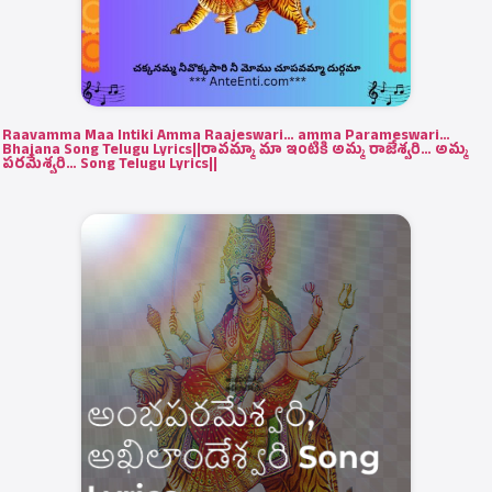
Raavamma Maa Intiki Amma Raajeswari… amma Parameswari…
Bhajana Song Telugu Lyrics||రావమ్మా మా ఇంటికి అమ్మ రాజేశ్వరి… అమ్మ
పరమేశ్వరి… Song Telugu Lyrics||