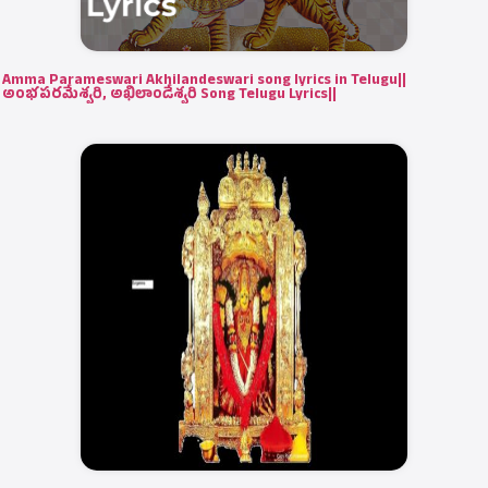
Amma Parameswari Akhilandeswari song lyrics in Telugu||
అంభపరమేశ్వరి, అఖిలాండేశ్వరి Song Telugu Lyrics||