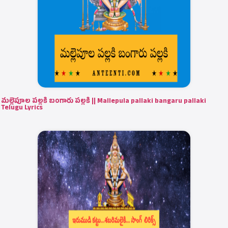
మల్లెపూల పల్లకి బంగారు పల్లకి || Mallepula pallaki bangaru pallaki
Telugu Lyrics