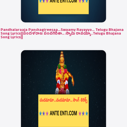
Pandhalaraaja Panchagireesaa…Swaamy Ravayyo… Telugu Bhajana
Song Lyrics||పందళరాజ పంచగిరీశా… స్వామి రావయ్యో..Telugu Bhajana
Song Lyrics||