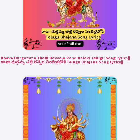
Raava Durgamma Thalli Ravvala Pandillaloki Telugu Song Lyrics||
రావా దుర్గమ్మ తల్లి రవ్వల పందిళ్లలోకి Telugu Bhajana Song Lyrics||