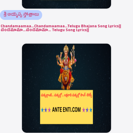
శ్రీ అయ్యప్ప స్తోత్రాలు
Chandamaamaa…Chandamaamaa…Telugu Bhajana Song Lyrics||
చందమామా…చందమామా… Telugu Song Lyrics||