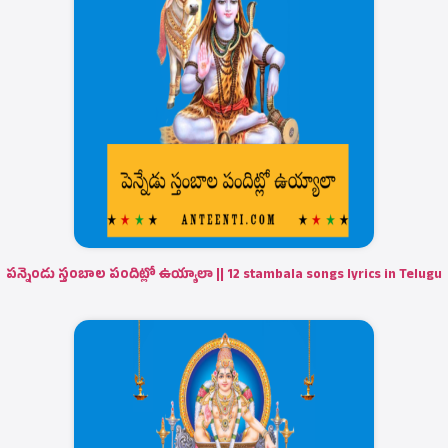
పన్నెండు స్తంబాల పందిట్లో ఉయ్యాలా || 12 stambala songs lyrics in Telugu