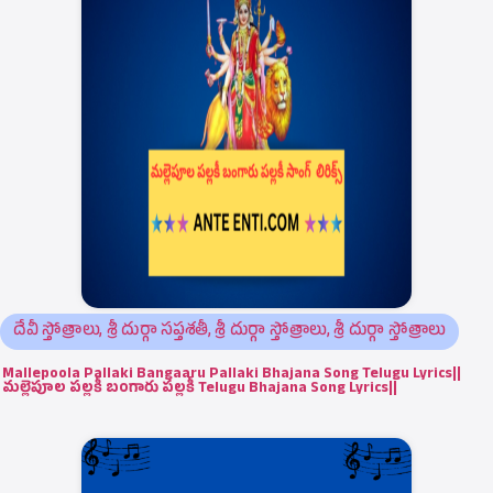
దేవీ స్తోత్రాలు
,
శ్రీ దుర్గా సప్తశతీ
,
శ్రీ దుర్గా స్తోత్రాలు
,
శ్రీ దుర్గా స్తోత్రాలు
Mallepoola Pallaki Bangaaru Pallaki Bhajana Song Telugu Lyrics||
మల్లెపూల పల్లకీ బంగారు పల్లకీ Telugu Bhajana Song Lyrics||