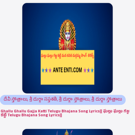
దేవీ స్తోత్రాలు
,
శ్రీ దుర్గా సప్తశతీ
,
శ్రీ దుర్గా స్తోత్రాలు
,
శ్రీ దుర్గా స్తోత్రాలు
Ghallu Ghallu Gajja Katti Telugu Bhajana Song Lyrics|| ఘల్లు ఘల్లు గజ్జ
కట్టి Telugu Bhajana Song Lyrics||