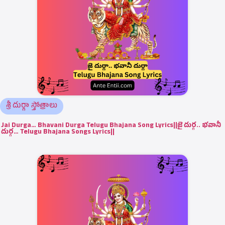
శ్రీ దుర్గా స్తోత్రాలు
Jai Durga… Bhavani Durga Telugu Bhajana Song Lyrics||జై దుర్గ.. భవానీ
దుర్గ… Telugu Bhajana Songs Lyrics||